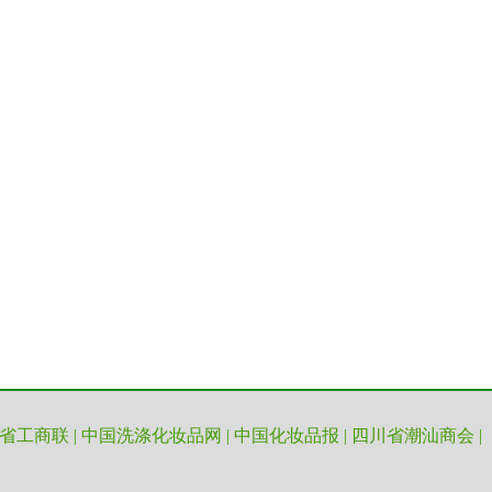
省工商联
|
中国洗涤化妆品网
|
中国化妆品报
|
四川省潮汕商会
|